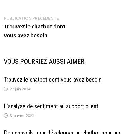
Navigation
Publication
PUBLICATION PRÉCÉDENTE
précédente :
Trouvez le chatbot dont
de
vous avez besoin
l’article
VOUS POURRIEZ AUSSI AIMER
Trouvez le chatbot dont vous avez besoin
27 juin 2024
L’analyse de sentiment au support client
3 janvier 2022
Des conseils pour développer un chatbot pour une