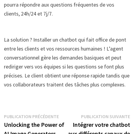
pourra répondre aux questions fréquentes de vos
clients, 24h/24 et 7j/7.
La solution ? Installer un chatbot qui fait office de pont
entre les clients et vos ressources humaines ! L’agent
conversationnel gère les demandes basiques et peut
rediriger vers vos équipes si les questions se font plus
précises. Le client obtient une réponse rapide tandis que
vos collaborateurs traitent des tâches plus complexes.
Navigation
Publication
P
PUBLICATION PRÉCÉDENTE
PUBLICATION SUIVANTE
précédente :
s
Unlocking the Power of
Intégrer votre chatbot
de
AI Image Generators
aux différents canaux de