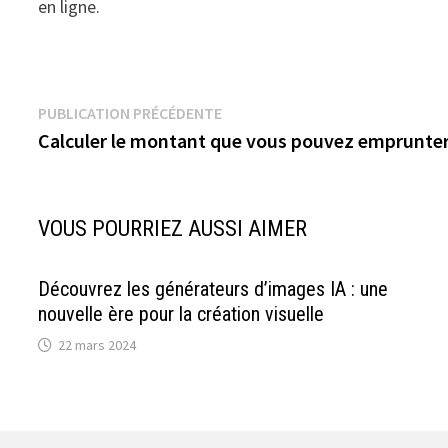
en ligne.
Navigation
Publication
PUBLICATION PRÉCÉDENTE
précédente :
Calculer le montant que vous pouvez emprunte
de
l’article
VOUS POURRIEZ AUSSI AIMER
Découvrez les générateurs d’images IA : une
nouvelle ère pour la création visuelle
22 mars 2024