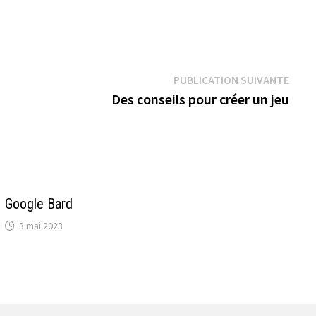
Publi
PUBLICATION SUIVANTE
suiva
Des conseils pour créer un jeu
Google Bard
3 mai 2023