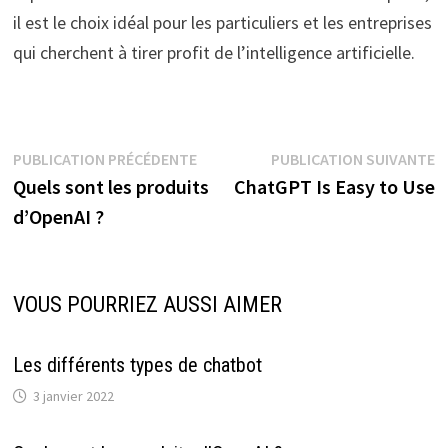
il est le choix idéal pour les particuliers et les entreprises
qui cherchent à tirer profit de l’intelligence artificielle.
Navigation
Publication
P
PUBLICATION PRÉCÉDENTE
PUBLICATION SUIVANTE
précédente :
s
Quels sont les produits
ChatGPT Is Easy to Use
de
d’OpenAI ?
l’article
VOUS POURRIEZ AUSSI AIMER
Les différents types de chatbot
3 janvier 2022